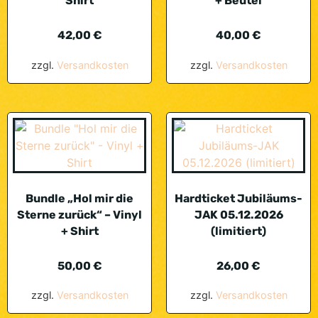
Shirt
+ Beutel
42,00
€
40,00
€
zzgl.
Versandkosten
zzgl.
Versandkosten
Bundle „Hol mir die
Hardticket Jubiläums-
Sterne zurück“ – Vinyl
JAK 05.12.2026
+ Shirt
(limitiert)
50,00
€
26,00
€
zzgl.
Versandkosten
zzgl.
Versandkosten