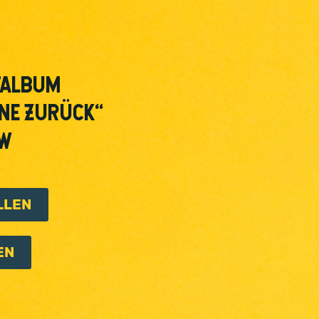
TALBUM
RNE ZURÜCK“
OW
LLEN
EN