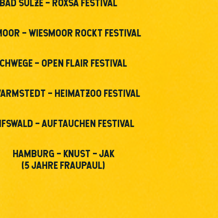
BAD SÜLZE – ROXSA FESTIVAL
MOOR – WIESMOOR ROCKT FESTIVAL
CHWEGE – OPEN FLAIR FESTIVAL
ARMSTEDT – HEIMATZOO FESTIVAL
IFSWALD – AUFTAUCHEN FESTIVAL
HAMBURG – KNUST – JAK
(5 JAHRE FRAUPAUL)