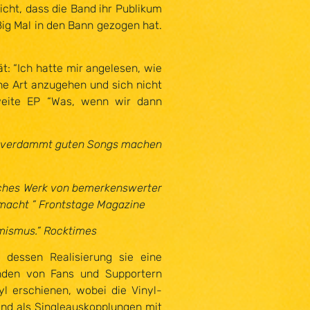
icht, dass die Band ihr Publikum
ßig Mal in den Bann gezogen hat.
t: “Ich hatte mir angelesen, wie
ne Art anzugehen und sich nicht
zweite EP “Was, wenn wir dann
die verdammt guten Songs machen
lisches Werk von bemerkenswerter
m macht ” Frontstage Magazine
imismus.” Rocktimes
 dessen Realisierung sie eine
nden von Fans und Supportern
l erschienen, wobei die Vinyl-
ind als Singleauskopplungen mit