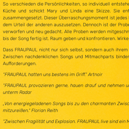
So verschieden die Persönlichkeiten, so individuell entsteh
Küche und schickt Mary und Linda eine Skizze. Sie en
zusammengesetzt. Dieser Überraschungsmoment ist jedes M
dem Urteil der anderen auszusetzen. Dennoch ist der Probe
verworfen und neu gedacht. Alle Proben werden mitgeschnit
bis der Song fertig ist. Raum geben und konfrontieren. Wirke
Dass FRAUPAUL nicht nur sich selbst, sondern auch ihrem
Zwischen nachdenklichen Songs und Mitmachparts binden 
Aufforderungen.
“FRAUPAUL hatten uns bestens im Griff.” Artnoir
“FRAUPAUL provozieren gerne, hauen drauf und nehmen uns
unterm Radar
„Von energiegeladenen Songs bis zu den charmanten Zwisc
mitzureißen.“ Florian Reith
“Zwischen Fragilität und Explosion. FRAUPAUL live sind ein 