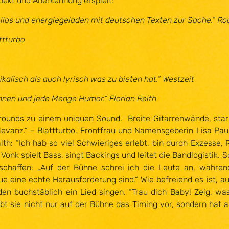
pekt und Anerkennung erspielt:
ellos und energiegeladen mit deutschen Texten zur Sache.” R
ttturbo
alisch als auch lyrisch was zu bieten hat.“ Westzeit
nen und jede Menge Humor.“ Florian Reith
rounds zu einem uniquen Sound. Breite Gitarrenwände, sta
levanz.“ – Blattturbo. Frontfrau und Namensgeberin Lisa Paul s
lth: “Ich hab so viel Schwieriges erlebt, bin durch Exzesse,
k spielt Bass, singt Backings und leitet die Bandlogistik. So
 schaffen: „Auf der Bühne schrei ich die Leute an, während
e eine echte Herausforderung sind.“ Wie befreiend es ist, 
den buchstäblich ein Lied singen. “Trau dich Baby! Zeig, w
ibt sie nicht nur auf der Bühne das Timing vor, sondern hat