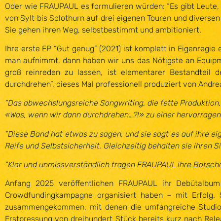
Oder wie FRAUPAUL es formulieren würden: “Es gibt Leute, d
von Sylt bis Solothurn auf drei eigenen Touren und diversen
Sie gehen ihren Weg, selbstbestimmt und ambitioniert.
Ihre erste EP “Gut genug” (2021) ist komplett in Eigenregie
man aufnimmt, dann haben wir uns das Nötigste an Equipme
groß reinreden zu lassen, ist elementarer Bestandteil
durchdrehen”, dieses Mal professionell produziert von Andrea
“Das abwechslungsreiche Songwriting, die fette Produktion
«Was, wenn wir dann durchdrehen…?!» zu einer hervorragend
“Diese Band hat etwas zu sagen, und sie sagt es auf ihre e
Reife und Selbstsicherheit. Gleichzeitig behalten sie ihre
“Klar und unmissverständlich tragen FRAUPAUL ihre Botscha
Anfang 2025 veröffentlichen FRAUPAUL ihr Debütalbum 
Crowdfundingkampagne organisiert haben – mit Erfolg.
zusammengekommen, mit denen die umfangreiche Studiopro
Erstpressung von dreihundert Stück bereits kurz nach Rele