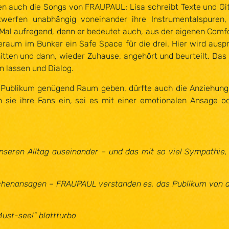
en auch die Songs von FRAUPAUL: Lisa schreibt Texte und Gita
twerfen unabhängig voneinander ihre Instrumentalspuren
al aufregend, denn er bedeutet auch, aus der eigenen Comf
raum im Bunker ein Safe Space für die drei. Hier wird auspr
ten und dann, wieder Zuhause, angehört und beurteilt. Das 
n lassen und Dialog.
 Publikum genügend Raum geben, dürfte auch die Anziehungsk
sie ihre Fans ein, sei es mit einer emotionalen Ansage 
eren Alltag auseinander – und das mit so viel Sympathie, d
henansagen – FRAUPAUL verstanden es, das Publikum von der
Must-see!” blattturbo