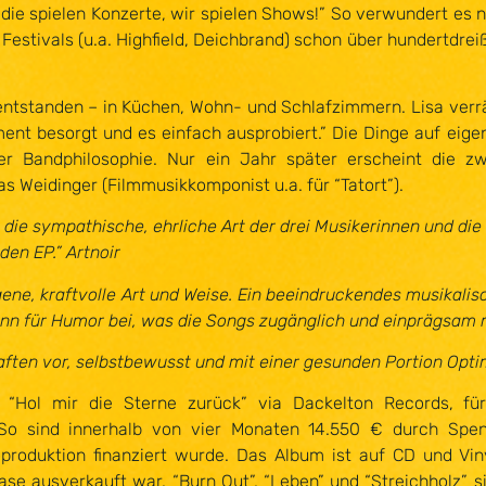
ie spielen Konzerte, wir spielen Shows!” So verwundert es n
 Festivals (u.a. Highfield, Deichbrand) schon über hundertdrei
 entstanden – in Küchen, Wohn- und Schlafzimmern. Lisa verrä
nt besorgt und es einfach ausprobiert.” Die Dinge auf eige
 der Bandphilosophie. Nur ein Jahr später erscheint die 
s Weidinger (Filmmusikkomponist u.a. für “Tatort”).
, die sympathische, ehrliche Art der drei Musikerinnen und 
en EP.” Artnoir
igene, kraftvolle Art und Weise. Ein beeindruckendes musika
n Sinn für Humor bei, was die Songs zugänglich und einprägsa
ften vor, selbstbewusst und mit einer gesunden Portion Opt
“Hol mir die Sterne zurück” via Dackelton Records, für
 So sind innerhalb von vier Monaten 14.550 € durch Spe
duktion finanziert wurde. Das Album ist auf CD und Viny
ase ausverkauft war. “Burn Out”, “Leben” und “Streichholz” s