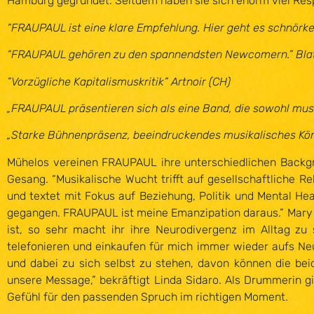
Hamburg gegründet. Seitdem haben sie sich enorm viel Res
“FRAUPAUL ist eine klare Empfehlung. Hier geht es schnörk
“FRAUPAUL gehören zu den spannendsten Newcomern.” Bla
”Vorzügliche Kapitalismuskritik” Artnoir (CH)
„FRAUPAUL präsentieren sich als eine Band, die sowohl musik
„Starke Bühnenpräsenz, beeindruckendes musikalisches Kön
Mühelos vereinen FRAUPAUL ihre unterschiedlichen Backg
Gesang. “Musikalische Wucht trifft auf gesellschaftliche Re
und textet mit Fokus auf Beziehung, Politik und Mental Hea
gegangen. FRAUPAUL ist meine Emanzipation daraus.” Mary Von
ist, so sehr macht ihr ihre Neurodivergenz im Alltag zu
telefonieren und einkaufen für mich immer wieder aufs Neu
und dabei zu sich selbst zu stehen, davon können die bei
unsere Message,” bekräftigt Linda Sidaro. Als Drummerin g
Gefühl für den passenden Spruch im richtigen Moment.